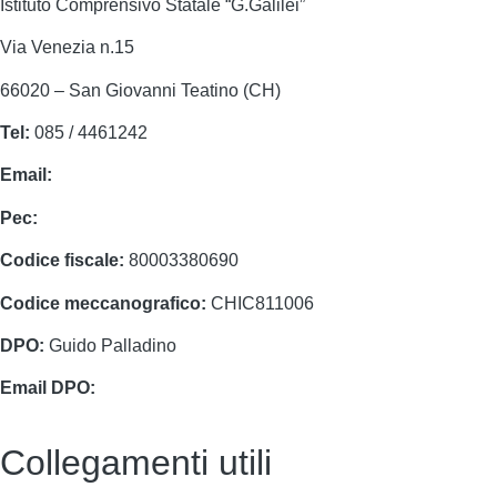
Istituto Comprensivo Statale “G.Galilei”
Via Venezia n.15
66020 – San Giovanni Teatino (CH)
Tel:
085 / 4461242
Email:
chic811006@istruzione.it
Pec:
chic811006@pec.istruzione.it
Codice fiscale:
80003380690
Codice meccanografico:
CHIC811006
DPO:
Guido Palladino
Email DPO:
guido.palladino.dpo@gmail.com
Collegamenti utili
Contatti