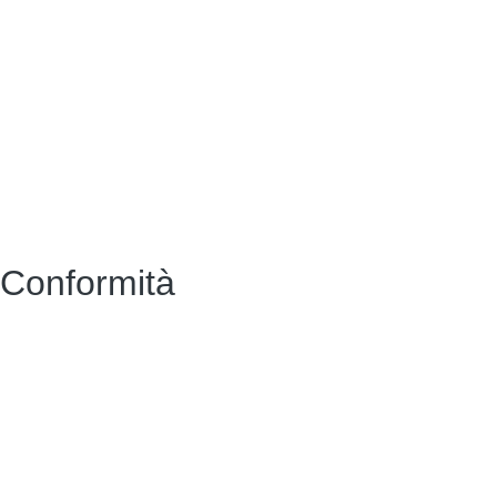
Albo Pretorio (vecchio)
Amministrazione Trasparente (vecchio)
MIUR
Scuola in Chiaro
Accesso riservato
Conformità
Privacy Policy
Dichiarazione di accessibilità
Note legali
Accesso riservato