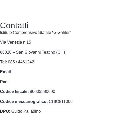
Contatti
Istituto Comprensivo Statale “G.Galilei”
Via Venezia n.15
66020 – San Giovanni Teatino (CH)
Tel:
085 / 4461242
Email:
chic811006@istruzione.it
Pec:
chic811006@pec.istruzione.it
Codice fiscale:
80003380690
Codice meccanografico:
CHIC811006
DPO:
Guido Palladino