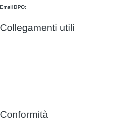
Email DPO:
guido.palladino.dpo@gmail.com
Collegamenti utili
Contatti
Albo Pretorio (vecchio)
Amministrazione Trasparente (vecchio)
MIUR
Scuola in Chiaro
Accesso riservato
Conformità
Privacy Policy
Dichiarazione di accessibilità