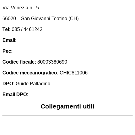
Via Venezia n.15
66020 – San Giovanni Teatino (CH)
Tel:
085 / 4461242
Email:
chic811006@istruzione.it
Pec:
chic811006@pec.istruzione.it
Codice fiscale:
80003380690
Codice meccanografico:
CHIC811006
DPO:
Guido Palladino
Email DPO:
guido.palladino.dpo@gmail.com
Collegamenti utili
Contatti
Albo Pretorio (vecchio)