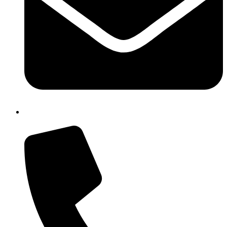
chic811006@istruzione.it