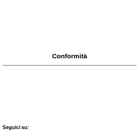
Amministrazione Trasparente (vecchio)
MIUR
Scuola in Chiaro
Accesso riservato
Conformità
Privacy Policy
Dichiarazione di accessibilità
Note legali
Accesso riservato
Seguici su: