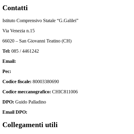
Contatti
Istituto Comprensivo Statale “G.Galilei”
Via Venezia n.15
66020 – San Giovanni Teatino (CH)
Tel:
085 / 4461242
Email:
chic811006@istruzione.it
Pec:
chic811006@pec.istruzione.it
Codice fiscale:
80003380690
Codice meccanografico:
CHIC811006
DPO:
Guido Palladino
Email DPO:
guido.palladino.dpo@gmail.com
Collegamenti utili