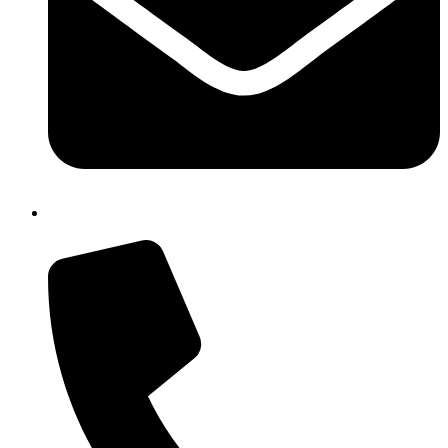
chic811006@istruzione.it