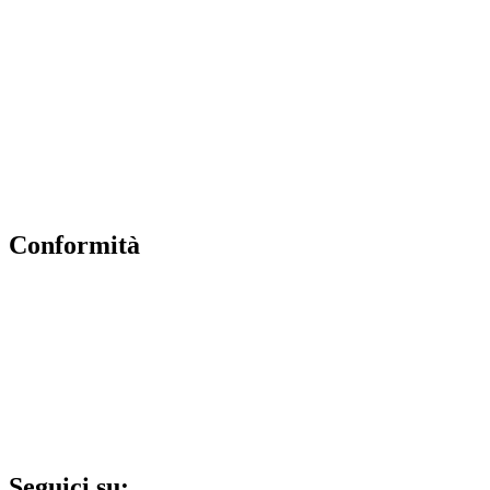
Contatti
Albo Pretorio (vecchio)
Amministrazione Trasparente (vecchio)
MIUR
Scuola in Chiaro
Accesso riservato
Conformità
Privacy Policy
Dichiarazione di accessibilità
Note legali
Accesso riservato
Seguici su: