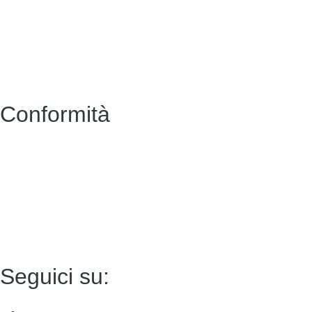
MIUR
Scuola in Chiaro
Accesso riservato
Conformità
Privacy Policy
Dichiarazione di accessibilità
Note legali
Accesso riservato
Seguici su: