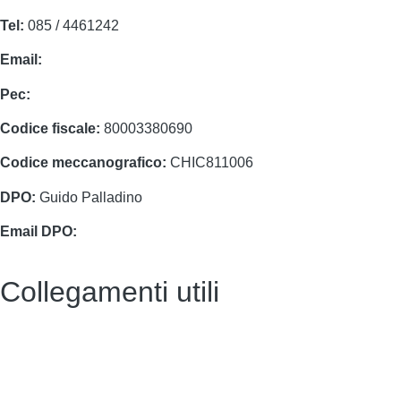
Tel:
085 / 4461242
Email:
chic811006@istruzione.it
Pec:
chic811006@pec.istruzione.it
Codice fiscale:
80003380690
Codice meccanografico:
CHIC811006
DPO:
Guido Palladino
Email DPO:
guido.palladino.dpo@gmail.com
Collegamenti utili
Contatti
Albo Pretorio (vecchio)
Amministrazione Trasparente (vecchio)