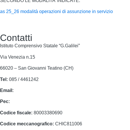
SECONDO LE MODALITA’ INDICATE.
as 25_26 modalità operazioni di assunzione in servizio
Contatti
Istituto Comprensivo Statale “G.Galilei”
Via Venezia n.15
66020 – San Giovanni Teatino (CH)
Tel:
085 / 4461242
Email:
chic811006@istruzione.it
Pec:
chic811006@pec.istruzione.it
Codice fiscale:
80003380690
Codice meccanografico:
CHIC811006