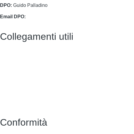
DPO:
Guido Palladino
Email DPO:
guido.palladino.dpo@gmail.com
Collegamenti utili
Contatti
Albo Pretorio (vecchio)
Amministrazione Trasparente (vecchio)
MIUR
Scuola in Chiaro
Accesso riservato
Conformità
Privacy Policy